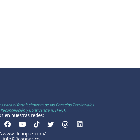
s para el fortalecimiento de los Consejos Territoriales
 Reconciliación y Convivencia (CTPRC).
os en nuestras redes:
://www.ficonpaz.com/
l: info@ficonpaz.co