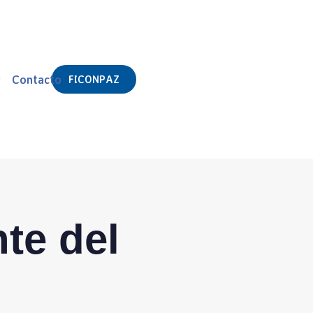
s
Contacto
FICONPAZ
te del