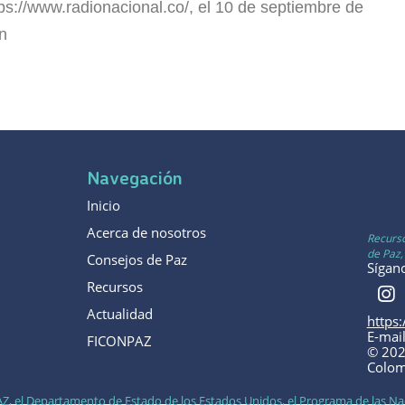
ps://www.radionacional.co/, el 10 de septiembre de
n
Navegación
Inicio
Acerca de nosotros
Recurso
de Paz,
Consejos de Paz
Sígan
Recursos
Actualidad
https
E-mai
FICONPAZ
© 202
Colom
Z, el Departamento de Estado de los Estados Unidos, el Programa de las Nac