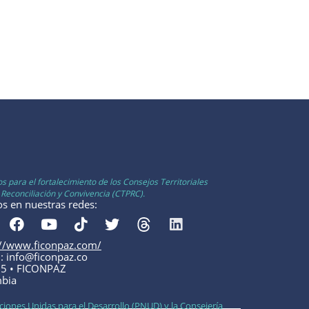
s para el fortalecimiento de los Consejos Territoriales
 Reconciliación y Convivencia (CTPRC).
os en nuestras redes:
://www.ficonpaz.com/
l: info@ficonpaz.co
5 • FICONPAZ
bia
iones Unidas para el Desarrollo (PNUD) y la Consejería