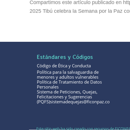
Compartimos este artículo publicado en htt
2025 Tibú celebra la Semana por la Paz co
Estándares y Códigos
Código de Ética y Conducta
Política para la salvaguardia de
menores y adultos vulnerables
Política de Tratamiento de Datos
Personales
Sistema de Peticiones, Quejas,
Felicitaciones y Sugerencias
(PQFS)sistemadequejas@ficonpaz.co
Este sitio web ha sido creado con recursos de FICONPA